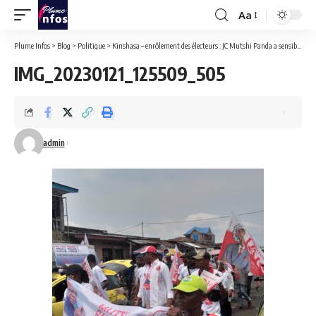
Aa
Font
Resizer
Plume Infos
>
Blog
>
Politique
>
Kinshasa – enrôlement des électeurs : JC Mutshi Panda a sensibilisé les habitants de Kasa vubu à s’enrôler massivement.
IMG_20230121_125509_505
admin