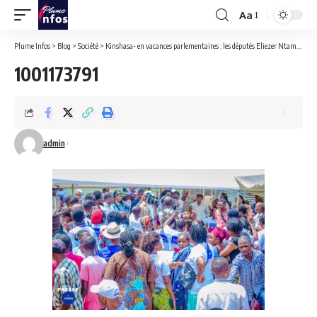
Aa
Font
Resizer
Plume Infos
>
Blog
>
Société
>
Kinshasa- en vacances parlementaires : les députés Eliezer Ntambwe et Nicolas Wemakoy assistent en vivres leurs électeurs de Lukunga.
1001173791
admin