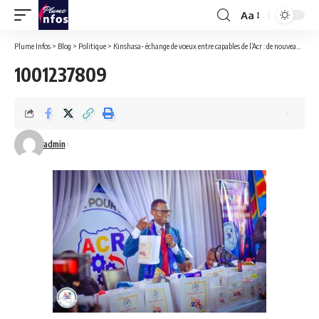
Aa
Font
Resizer
Plume Infos
>
Blog
>
Politique
>
Kinshasa- échange de voeux entre capables de l’Acr : de nouveaux objectifs pour une nouvelle année.
1001237809
admin