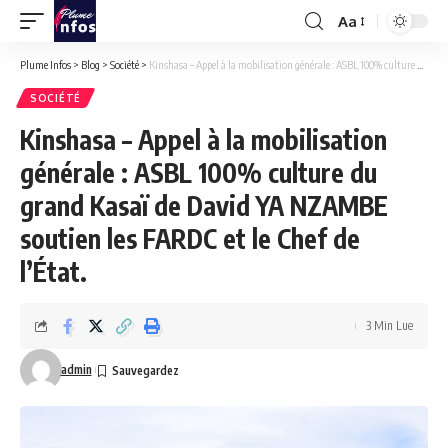
Aa
Font
Resizer
Plume Infos
>
Blog
>
Société
>
Kinshasa – Appel à la mobilisation générale : ASBL 100% culture du grand Kasaï de David YA NZAMBE soutien les FARDC et le Chef de l’État.
SOCIÉTÉ
Kinshasa – Appel à la mobilisation
générale : ASBL 100% culture du
grand Kasaï de David YA NZAMBE
soutien les FARDC et le Chef de
l’État.
3 Min Lue
admin