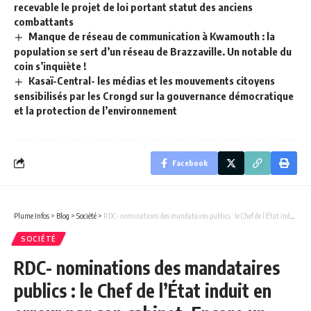
recevable le projet de loi portant statut des anciens
combattants
Manque de réseau de communication à Kwamouth : la
population se sert d’un réseau de Brazzaville. Un notable du
coin s’inquiète !
Kasaï-Central- les médias et les mouvements citoyens
sensibilisés par les Crongd sur la gouvernance démocratique
et la protection de l’environnement
Facebook
Plume Infos
>
Blog
>
Société
>
RDC- nominations des mandataires publics : le Chef de l’État induit en erreur par son cabinet. Encore un délégué de la fec oublié au Conseil d’Administration du Foner ! ( Enquête)
SOCIÉTÉ
RDC- nominations des mandataires
publics : le Chef de l’État induit en