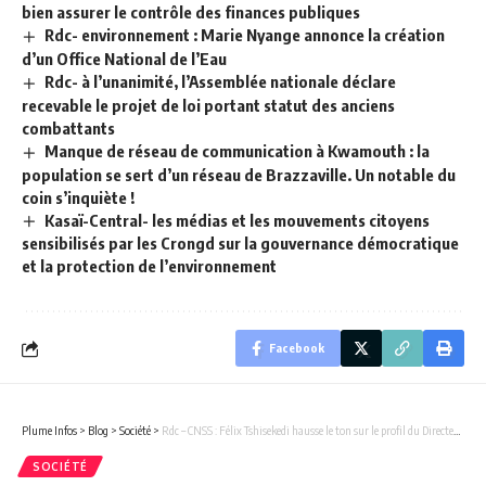
bien assurer le contrôle des finances publiques
Rdc- environnement : Marie Nyange annonce la création
d’un Office National de l’Eau
Rdc- à l’unanimité, l’Assemblée nationale déclare
recevable le projet de loi portant statut des anciens
combattants
Manque de réseau de communication à Kwamouth : la
population se sert d’un réseau de Brazzaville. Un notable du
coin s’inquiète !
Kasaï-Central- les médias et les mouvements citoyens
sensibilisés par les Crongd sur la gouvernance démocratique
et la protection de l’environnement
Facebook
Plume Infos
>
Blog
>
Société
>
Rdc – CNSS : Félix Tshisekedi hausse le ton sur le profil du Directeur Général, la loi précise.
SOCIÉTÉ