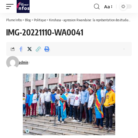
Aa
Font
Resizer
Plume Infos
>
Blog
>
Politique
>
Kinshasa – agression Rwandaise : la représentation des étudiants du Congo soutient les Fardc et leur commandant suprême.
IMG-20221110-WA0041
admin