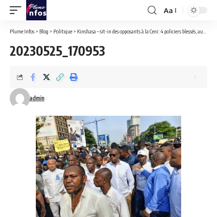
Aa
Font
Resizer
Plume Infos
>
Blog
>
Politique
>
Kinshasa – sit-in des opposants à la Ceni: 4 policiers blessés, aucun du côté manifestants.(Police)
20230525_170953
admin