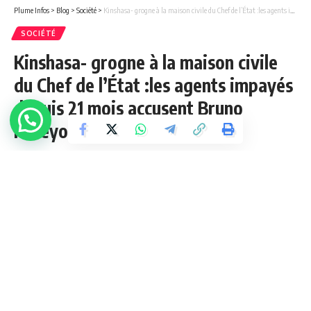
Plume Infos
>
Blog
>
Société
>
Kinshasa- grogne à la maison civile du Chef de l’État :les agents impayés depuis 21 mois accusent Bruno Miteyo d’injustice sociale.
SOCIÉTÉ
Kinshasa- grogne à la maison civile
du Chef de l’État :les agents impayés
depuis 21 mois accusent Bruno
Miteyo d’injustice sociale.
1 Min Lue
admin
»Nous
exig
eons
nos arriérés de salaire…Pas
d’injustice sociale…Bruno Miteyo
déga
ge….
Ce
sont
les phrases que l’on pouvait lire sur les affiches et