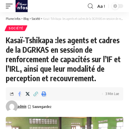
Aa
Font
Resizer
Plume Infos
>
Blog
>
Société
>
Kasaï-Tshikapa :les agents et cadres de la DGRKAS en session de renforcement de capacités sur l’IF et l’IRL, ainsi que leur modalité de perception et recouvrement.
SOCIÉTÉ
Kasaï-Tshikapa :les agents et cadres
de la DGRKAS en session de
renforcement de capacités sur l’IF et
l’IRL, ainsi que leur modalité de
perception et recouvrement.
3 Min Lue
admin