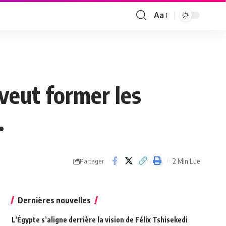
Aa
Font
Resizer
 veut former les
.
2 Min Lue
Partager
Dernières nouvelles
L’Égypte s’aligne derrière la vision de Félix Tshisekedi