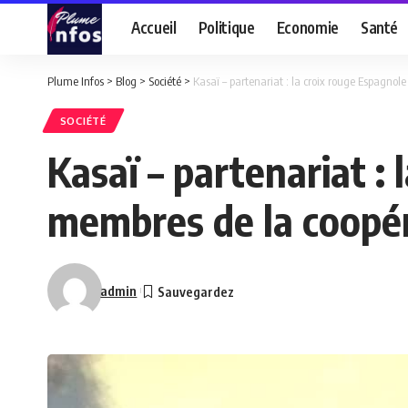
Accueil
Politique
Economie
Santé
Plume Infos
>
Blog
>
Société
>
Kasaï – partenariat : la croix rouge Espagnol
SOCIÉTÉ
Kasaï – partenariat :
membres de la coopér
admin