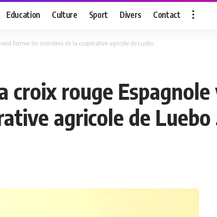
Education
Culture
Sport
Divers
Contact
e veut former les membres de la coopérative agricole de Luebo .
 la croix rouge Espagnole
ative agricole de Luebo 