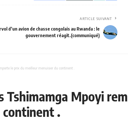
ARTICLE SUIVANT
rvol d’un avion de chasse congolais au Rwanda : le
gouvernement réagit.(communiqué)
orte le prix du meilleur menuisier du continent .
is Tshimamga Mpoyi remp
 continent .