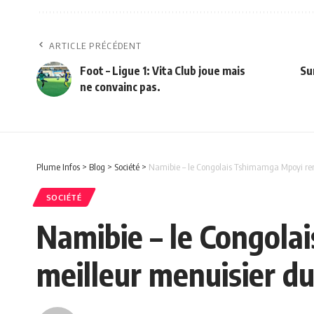
ARTICLE PRÉCÉDENT
Foot – Ligue 1: Vita Club joue mais
Su
ne convainc pas.
Plume Infos
>
Blog
>
Société
>
Namibie – le Congolais Tshimamga Mpoyi remp
SOCIÉTÉ
Namibie – le Congola
meilleur menuisier du