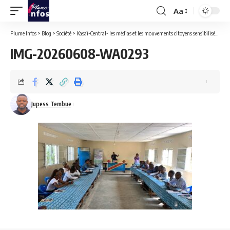
Aa
Font
Resizer
Plume Infos
>
Blog
>
Société
>
Kasaï-Central- les médias et les mouvements citoyens sensibilisés par les Crongd sur la gouvernance démocratique et la protection de l’environnement
IMG-20260608-WA0293
Jupess Tembue