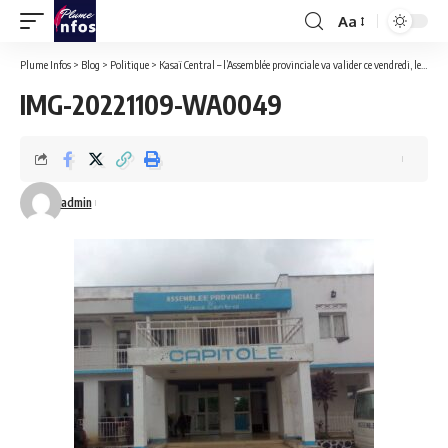
Aa
Font
Resizer
Plume Infos
>
Blog
>
Politique
>
Kasaï Central – l’Assemblée provinciale va valider ce vendredi, les suppléants des députés devenus ministres.
IMG-20221109-WA0049
admin