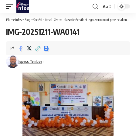
Aa
Font
Resizer
Plume Infos
>
Blog
>
Société
>
Kasaï- Central : la société civile et le gouvernement provincial ont clôturé les 16 jours d’activisme
IMG-20251211-WA0141
Jupess Tembue