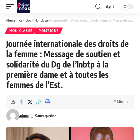
Aa
Font
Resizer
Plume Infos
>
Blog
>
Non classé
>
Journée internationale des droits de la femme : Message de soutien et solidarité du Dg de l’Inbtp à la première dame et à toutes les femmes de l’Est.
NON CLASSÉ
POLITIQUE
Journée internationale des droits de
la femme : Message de soutien et
solidarité du Dg de l’Inbtp à la
première dame et à toutes les
femmes de l’Est.
2 Min Lue
admin