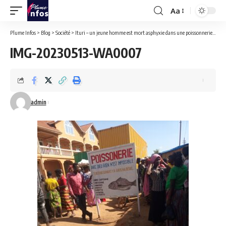
Aa
Font
Resizer
Plume Infos
>
Blog
>
Société
>
Ituri – un jeune homme est mort asphyxie dans une poissonnerie à Bunia.
IMG-20230513-WA0007
admin