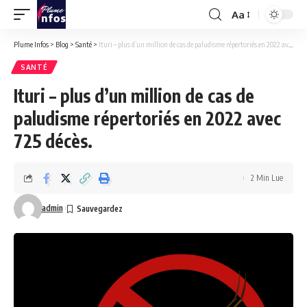
Aa
Font
Resizer
Plume Infos
>
Blog
>
Santé
>
Ituri – plus d’un million de cas de paludisme répertoriés en 2022 avec 725 décès.
SANTÉ
Ituri – plus d’un million de cas de
paludisme répertoriés en 2022 avec
725 décès.
2 Min Lue
admin