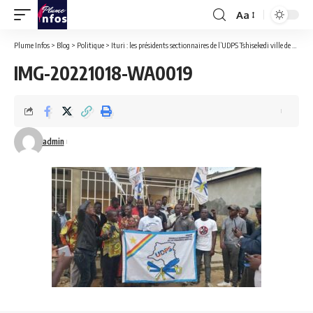
Aa
Font
Resizer
Plume Infos
>
Blog
>
Politique
>
Ituri : les présidents sectionnaires de l’UDPS Tshisekedi ville de Bunia désavouent son premier vice président et exigent son exclusion du parti.
IMG-20221018-WA0019
admin