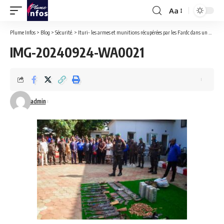
Aa
Font
Resizer
Plume Infos
>
Blog
>
Sécurité.
>
Ituri- les armes et munitions récupérées par les Fardc dans un bastion de la milice Zaïre ont été présentées au Vice- ministre de la défense.
IMG-20240924-WA0021
admin