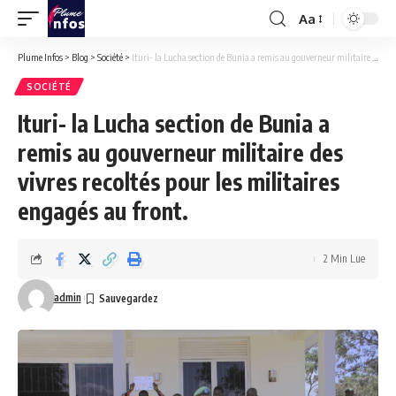
Aa
Font
Resizer
Plume Infos
>
Blog
>
Société
>
Ituri- la Lucha section de Bunia a remis au gouverneur militaire des vivres recoltés pour les militaires engagés au front.
SOCIÉTÉ
Ituri- la Lucha section de Bunia a
remis au gouverneur militaire des
vivres recoltés pour les militaires
engagés au front.
2 Min Lue
admin