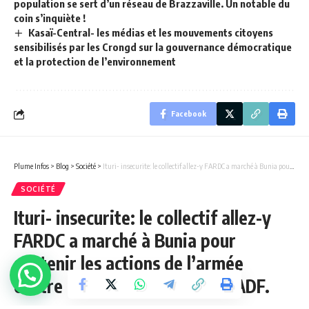
population se sert d’un réseau de Brazzaville. Un notable du
coin s’inquiète !
Kasaï-Central- les médias et les mouvements citoyens
sensibilisés par les Crongd sur la gouvernance démocratique
et la protection de l’environnement
Facebook
Plume Infos
>
Blog
>
Société
>
Ituri- insecurite: le collectif allez-y FARDC a marché à Bunia pour soutenir les actions de l’armée contre les terroristes M23 et ADF.
SOCIÉTÉ
Ituri- insecurite: le collectif allez-y
FARDC a marché à Bunia pour
soutenir les actions de l’armée
contre les terroristes M23 et ADF.