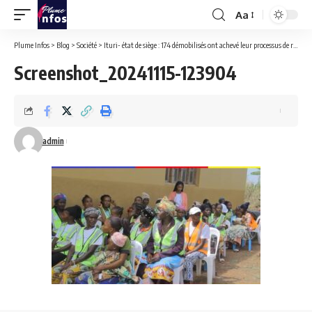
Aa
Font
Resizer
Plume Infos
>
Blog
>
Société
>
Ituri- état de siège : 174 démobilisés ont achevé leur processus de réintegration communautaire.
Screenshot_20241115-123904
admin