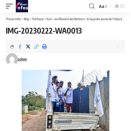
Aa
Font
Resizer
Plume Infos
>
Blog
>
Politique
>
Ituri – enrôlement des électeurs : la ligue des jeunes de l’Udps dans les rues de Bunia pour sensibiliser la population à s’enrôler massivement.
IMG-20230222-WA0013
admin