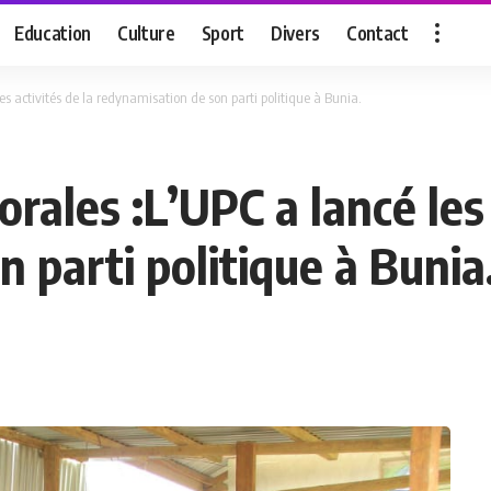
Education
Culture
Sport
Divers
Contact
les activités de la redynamisation de son parti politique à Bunia.
orales :L’UPC a lancé les 
 parti politique à Bunia