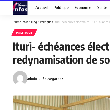
Accueil
Politique
Economie
Santé
Plume Infos
>
Blog
>
Politique
>
Ituri- échéances électorales :L’UPC a lancé 
POLITIQUE
Ituri- échéances élect
redynamisation de son
admin