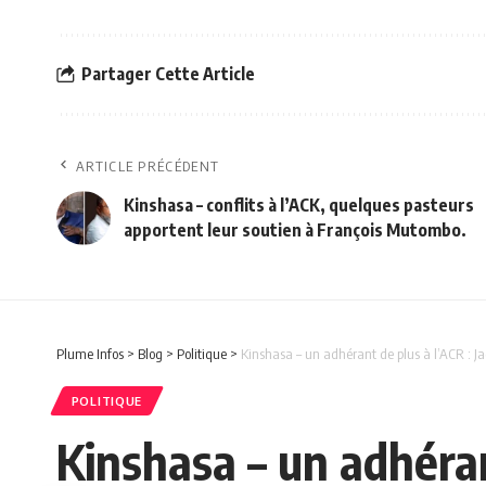
Partager Cette Article
ARTICLE PRÉCÉDENT
Kinshasa – conflits à l’ACK, quelques pasteurs
apportent leur soutien à François Mutombo.
Plume Infos
>
Blog
>
Politique
>
Kinshasa – un adhérant de plus à l’ACR : J
POLITIQUE
Kinshasa – un adhéra