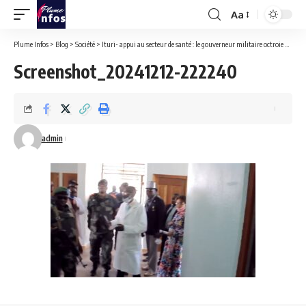
Aa
Font
Resizer
Plume Infos
>
Blog
>
Société
>
Ituri- appui au secteur de santé : le gouverneur militaire octroie des bourses aux sages femmes et matériel médical à quelques structures sanitaires.
Screenshot_20241212-222240
admin