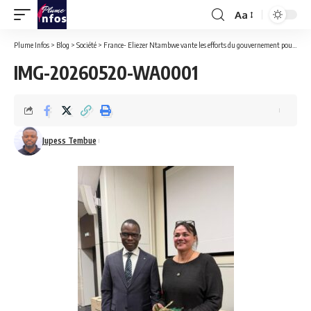
Aa
Font
Resizer
Plume Infos
>
Blog
>
Société
>
France- Eliezer Ntambwe vante les efforts du gouvernement pour la paix dans le Grand Bandundu en Rdc
IMG-20260520-WA0001
Jupess Tembue