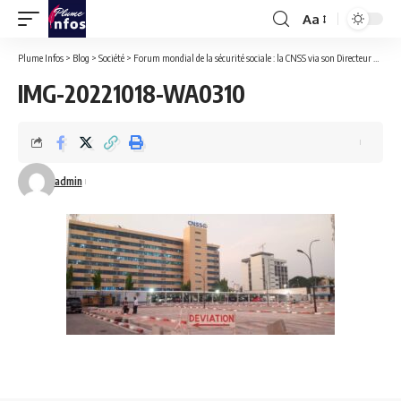
Aa
Font
Resizer
Plume Infos
>
Blog
>
Société
>
Forum mondial de la sécurité sociale : la CNSS via son Directeur Général ai Jean Simon MFUTI, obtient un second mandat de 3 ans (2022-2025) grâce aux actions à Impact visible.
IMG-20221018-WA0310
admin