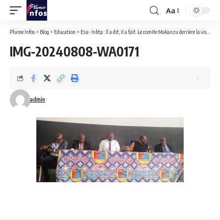
Aa
Font
Resizer
Plume Infos
>
Blog
>
Education
>
Esu- Inbtp : Il a dit, il a fait. Le comite Makanzu derrière la vision du chef de État sur le plan scientifique et administratif.
IMG-20240808-WA0171
admin