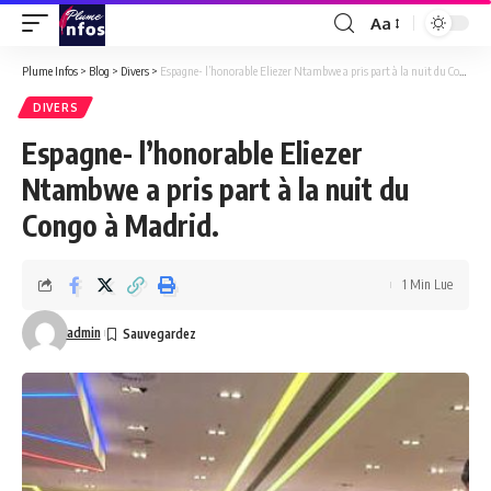
Aa
Font
Resizer
Plume Infos
>
Blog
>
Divers
>
Espagne- l’honorable Eliezer Ntambwe a pris part à la nuit du Congo à Madrid.
DIVERS
Espagne- l’honorable Eliezer
Ntambwe a pris part à la nuit du
Congo à Madrid.
1 Min Lue
admin