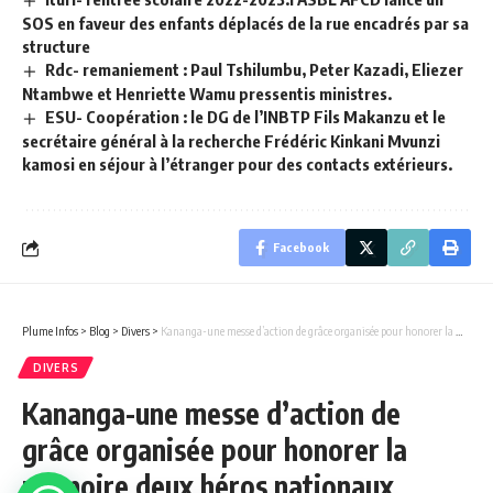
SOS en faveur des enfants déplacés de la rue encadrés par sa
structure
Rdc- remaniement : Paul Tshilumbu, Peter Kazadi, Eliezer
Ntambwe et Henriette Wamu pressentis ministres.
ESU- Coopération : le DG de l’INBTP Fils Makanzu et le
secrétaire général à la recherche Frédéric Kinkani Mvunzi
kamosi en séjour à l’étranger pour des contacts extérieurs.
Facebook
Plume Infos
>
Blog
>
Divers
>
Kananga-une messe d’action de grâce organisée pour honorer la mémoire deux héros nationaux Lumumba et KABILA.
DIVERS
Kananga-une messe d’action de
grâce organisée pour honorer la
mémoire deux héros nationaux