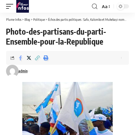
Aa
Font
Resizer
Plume Infos
>
Blog
>
Politique
>
Échos des partis politiques : Safu, Kalombo et Mukebayi nommés communicateurs d’ Ensemble pour la République par Katumbi.
Photo-des-partisans-du-parti-
Ensemble-pour-la-Republique
admin