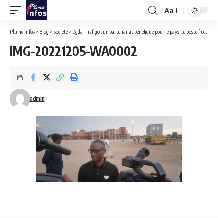
Aa
Font
Resizer
Plume Infos
>
Blog
>
Société
>
Dgda- Trafigo : un partenariat bénéfique pour le pays. Le poste frontalier de Kasumbalesa plébiscité premier en Afrique Australe.
IMG-20221205-WA0002
admin