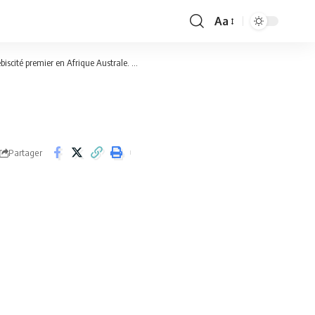
Aa
Font
Resizer
biscité premier en Afrique Australe.
>
IMG-20221204-WA0106
Partager