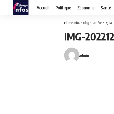
Accueil
Politique
Economie
Santé
Plume Infos
>
Blog
>
Société
>
Dgda- 
IMG-20221
admin