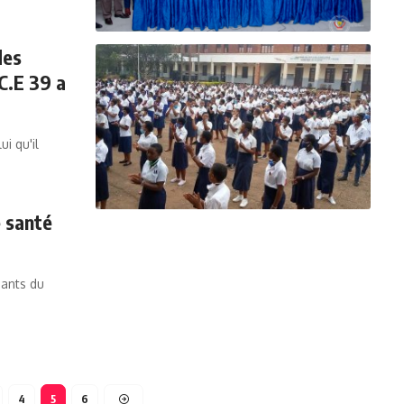
des
C.E 39 a
i qu'il
e santé
ants du
4
5
6