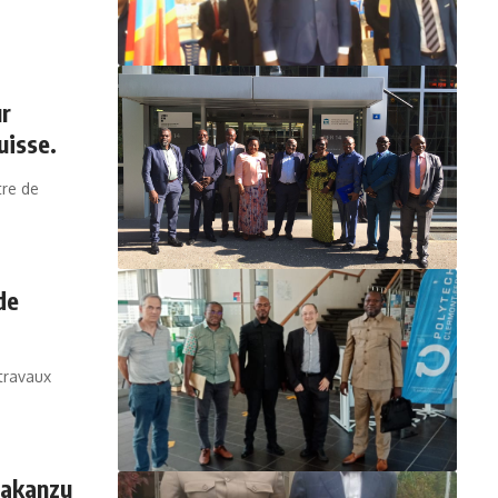
ur
isse.
tre de
de
 travaux
Makanzu