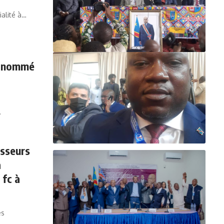
ialité à…
té nommé
…
esseurs
a
 fc à
es