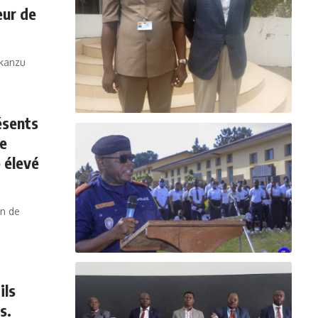
eur de
akanzu
ésents
ce
 élevé
on de
ils
s.