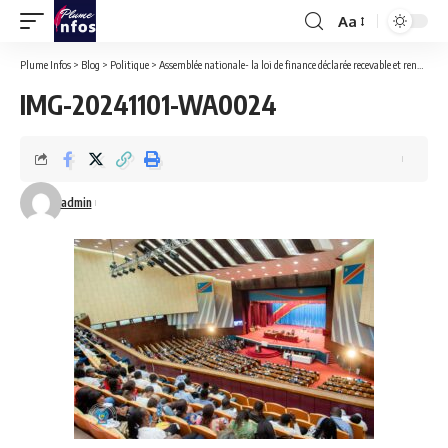
Aa
Font
Resizer
Plume Infos
>
Blog
>
Politique
>
Assemblée nationale- la loi de finance déclarée recevable et renvoyée à l’Ecofin pour un examen approfondi.
IMG-20241101-WA0024
admin