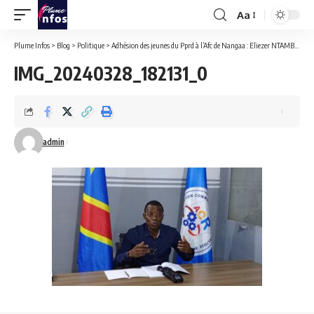
Aa
Font
Resizer
Plume Infos
>
Blog
>
Politique
>
Adhésion des jeunes du Pprd à l’Afc de Nangaa : Eliezer NTAMBWE demande au Vpm de l’intérieur de suspendre l’existence légale de ce parti et mettre sous haute surveillance tous ses cadres.
IMG_20240328_182131_0
admin