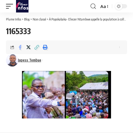
Aa
Font
Resizer
Plume Infos
>
Blog
>
Non classé
>
À Popokabaka- Eliezer Ntambwe appelle la population à collaborer avec l’armée pour le retour définitif de la paix
1165333
Jupess Tembue